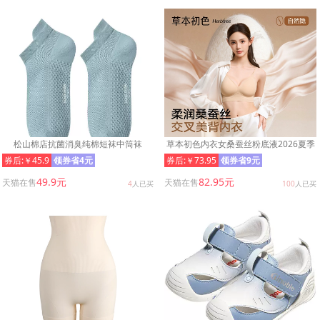
松山棉店抗菌消臭纯棉短袜中筒袜
草本初色内衣女桑蚕丝粉底液2026夏季
薄款聚拢收副乳细闪肩带文胸
券后:￥45.9
领券省4元
券后:￥73.95
领券省9元
49.9元
82.95元
天猫在售
天猫在售
4
人已买
100
人已买