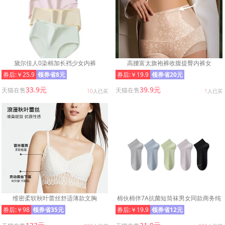
黛尔佳人0染棉加长裆少女内裤
高腰富太旗袍裤收腹提臀内裤女
券后:￥25.9
领券省8元
券后:￥19.9
领券省20元
33.9元
39.9元
天猫在售
天猫在售
10
人已买
1
人已买
维密柔软秋叶蕾丝舒适薄款文胸
棉伙棉伴7A抗菌短筒袜男女同款商务纯
色简约透气
券后:￥98
领券省35元
券后:￥19.9
领券省12元