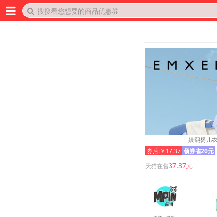
嫚熙婴儿
券后:￥17.37
领券省20元
37.37元
天猫在售