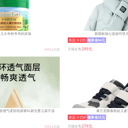
幼儿大米粉爷爷的农场
新国标放心选波司登
券后:￥235
领券省64元
299元
天猫在售
4000
人已买
肤透气柔软纸尿裤XL新生婴儿尿不湿
泰兰尼斯春秋款儿童
券后:￥254
领券省25元
279元
天猫在售
3000
人已买