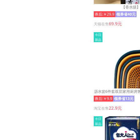
【香水级
券后:￥29.9
领券省40元
69.9元
天猫在售
今日
新品
沥水篮6件套双层家用厨房
券后:￥9.9
领券省13元
22.9元
淘宝在售
今日
新品