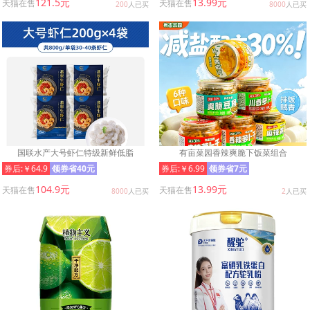
121.5元
13.99元
天猫在售
天猫在售
200
人已买
8000
人已买
国联水产大号虾仁特级新鲜低脂
有亩菜园香辣爽脆下饭菜组合
券后:￥64.9
领券省40元
券后:￥6.99
领券省7元
104.9元
13.99元
天猫在售
天猫在售
8000
人已买
2
人已买