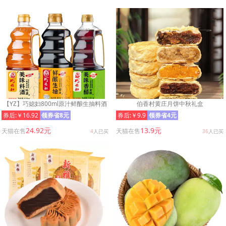
【YZ】巧媳妇800ml原汁鲜酿生抽料酒
伯香村黄庄月饼中秋礼盒
香醋家用调味多规格组合任选
券后:￥16.92
领券省8元
券后:￥9.9
领券省4元
24.92元
13.9元
天猫在售
天猫在售
4
人已买
36
人已买