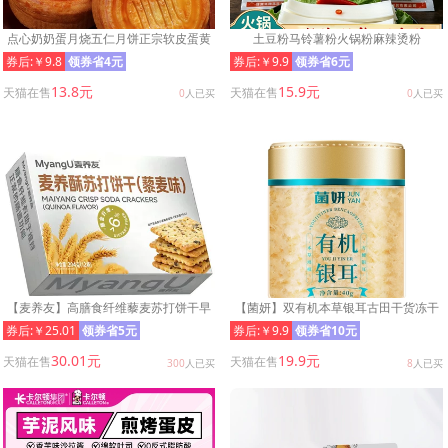
点心奶奶蛋月烧五仁月饼正宗软皮蛋黄
土豆粉马铃薯粉火锅粉麻辣烫粉
老式糕点饱腹代早餐独立包装
券后:￥9.8
领券省4元
券后:￥9.9
领券省6元
13.8元
15.9元
天猫在售
天猫在售
0
人已买
0
人已买
【麦养友】高膳食纤维藜麦苏打饼干早
【菌妍】双有机本草银耳古田干货冻干
餐代餐休闲办公饱腹零食小吃
木耳银耳羹冲泡即食2
券后:￥25.01
领券省5元
券后:￥9.9
领券省10元
30.01元
19.9元
天猫在售
天猫在售
300
人已买
8
人已买