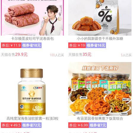
卡尔顿蛋皮吐司芋泥卷面包
小小的我新疆杏干不额外加糖
券后:￥11.9
领券省18元
券后:￥19
领券省16元
29.9元
35元
天猫在售
天猫在售
100
人已买
5
人已买
高纯度深海鱼油软胶囊一粒顶3粒
有亩菜园香辣爽脆下饭菜组合
券后:￥49.5
领券省72元
券后:￥6.99
领券省7元