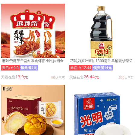
麻辣帝魔芋干网红零食怀旧小吃休闲食
巧媳妇原汁酱油1300毫升单桶装炒菜佐
品麻辣解馋追剧批发
餐卤炖酿造生抽黄豆料酒家用
券后:￥9.9
领券省4元
券后:￥12.44
领券省14元
13.9元
26.44元
天猫在售
天猫在售
100
人已买
500
人已买