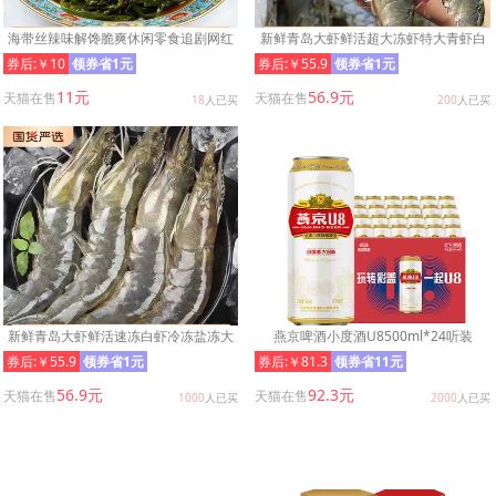
海带丝辣味解馋脆爽休闲零食追剧网红
新鲜青岛大虾鲜活超大冻虾特大青虾白
小吃下饭下酒菜开袋即食香辣
虾冷冻虾类海鲜水产单冻速冻
券后:￥10
领券省1元
券后:￥55.9
领券省1元
11元
56.9元
天猫在售
天猫在售
18
人已买
200
人已买
新鲜青岛大虾鲜活速冻白虾冷冻盐冻大
燕京啤酒小度酒U8500ml*24听装
虾批发海鲜水产基围虾非青虾
券后:￥55.9
领券省1元
券后:￥81.3
领券省11元
56.9元
92.3元
天猫在售
天猫在售
1000
人已买
2000
人已买