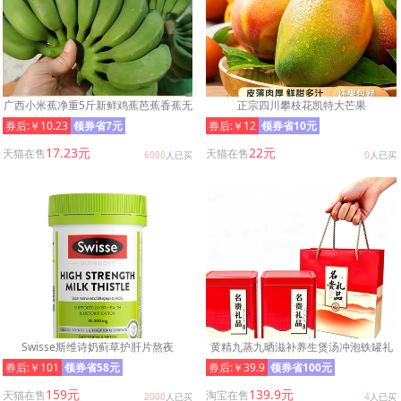
广西小米蕉净重5斤新鲜鸡蕉芭蕉香蕉无
正宗四川攀枝花凯特大芒果
催熟无保鲜剂自然熟小米蕉
券后:￥10.23
领券省7元
券后:￥12
领券省10元
17.23元
22元
天猫在售
天猫在售
6000
人已买
0
人已买
Swisse斯维诗奶蓟草护肝片熬夜
黄精九蒸九晒滋补养生煲汤冲泡铁罐礼
袋佳节送礼250g*2罐
券后:￥101
领券省58元
券后:￥39.9
领券省100元
159元
139.9元
天猫在售
淘宝在售
2000
人已买
4
人已买