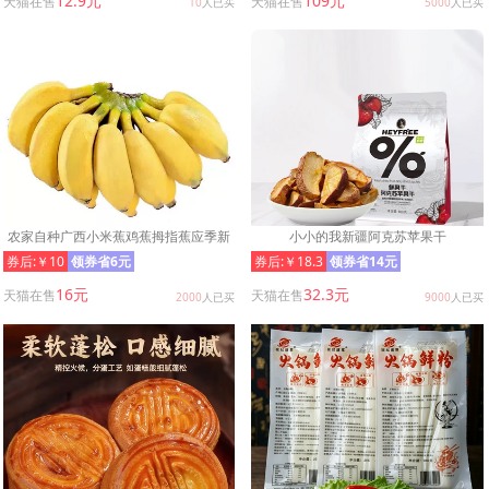
12.9元
109元
天猫在售
天猫在售
10
人已买
5000
人已买
农家自种广西小米蕉鸡蕉拇指蕉应季新
小小的我新疆阿克苏苹果干
鲜水果自然放熟迷你小香蕉
券后:￥10
领券省6元
券后:￥18.3
领券省14元
16元
32.3元
天猫在售
天猫在售
2000
人已买
9000
人已买