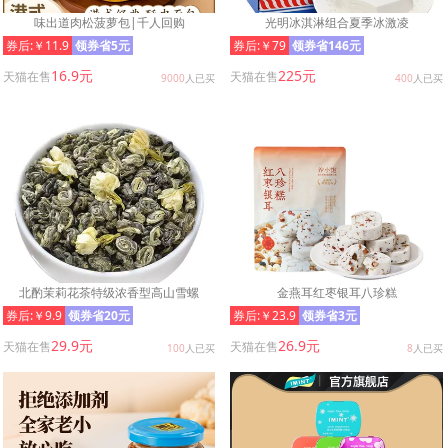
味出道肉松菠萝包|千人回购
光明冰淇淋组合夏季冰激凌
券后:￥11.9
领券省5元
券后:￥79
领券省146元
16.9元
225元
天猫在售
天猫在售
9000
人已买
400
人已买
北酌茉莉花茶特级浓香型高山雪螺
金燕耳红枣银耳八珍糕
券后:￥9.9
领券省20元
券后:￥23.9
领券省3元
29.9元
26.9元
天猫在售
天猫在售
100
人已买
8
人已买