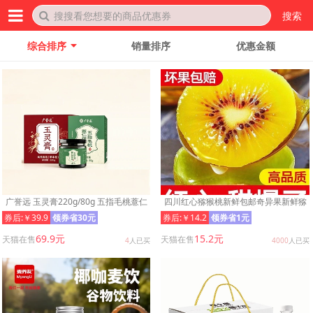
搜索
综合排序
销量排序
优惠金额
广誉远 玉灵膏220g/80g 五指毛桃薏仁
四川红心猕猴桃新鲜包邮奇异果新鲜猕
茯苓膏80g组合装 官方正品
猴桃孕妇水果维C爆棚多汁甜
券后:￥39.9
领券省30元
券后:￥14.2
领券省1元
69.9元
15.2元
天猫在售
天猫在售
4
人已买
4000
人已买