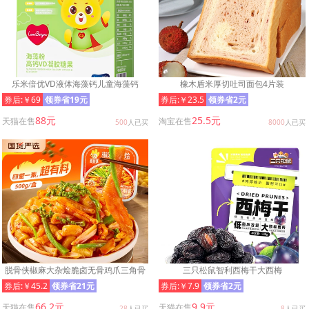
乐米倍优VD液体海藻钙儿童海藻钙
橡木盾米厚切吐司面包4片装
券后:￥69
领券省19元
券后:￥23.5
领券省2元
88元
25.5元
天猫在售
淘宝在售
500
人已买
8000
人已买
脱骨侠椒麻大杂烩脆卤无骨鸡爪三角骨
三只松鼠智利西梅干大西梅
鸡脚筋贡菜鸡胗五拼休闲零食
券后:￥45.2
领券省21元
券后:￥7.9
领券省2元
66.2元
9.9元
天猫在售
天猫在售
28
人已买
8
人已买