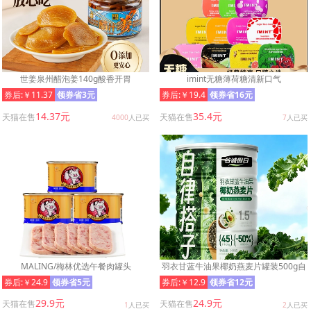
世姜泉州醋泡姜140g酸香开胃
imint无糖薄荷糖清新口气
券后:￥11.37
领券省3元
券后:￥19.4
领券省16元
14.37元
35.4元
天猫在售
天猫在售
4000
人已买
7
人已买
MALING/梅林优选午餐肉罐头
羽衣甘蓝牛油果椰奶燕麦片罐装500g自
律搭子奇亚籽青汁代餐粉饱腹
券后:￥24.9
领券省5元
券后:￥12.9
领券省12元
29.9元
24.9元
天猫在售
天猫在售
1
人已买
2
人已买