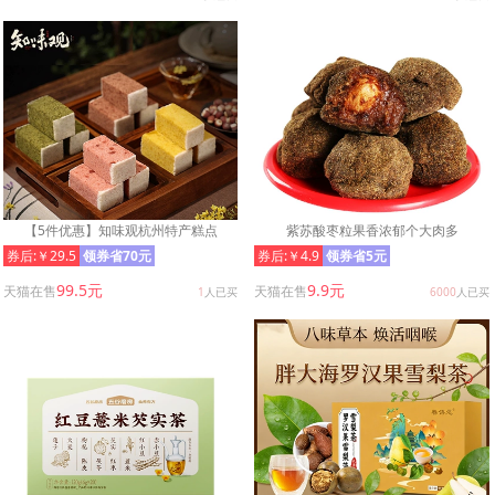
【5件优惠】知味观杭州特产糕点
紫苏酸枣粒果香浓郁个大肉多
券后:￥29.5
领券省70元
券后:￥4.9
领券省5元
99.5元
9.9元
天猫在售
天猫在售
1
人已买
6000
人已买