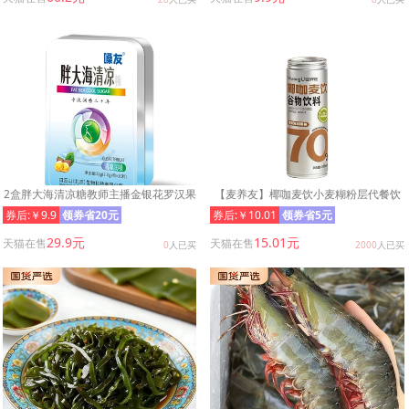
2盒胖大海清凉糖教师主播金银花罗汉果
【麦养友】椰咖麦饮小麦糊粉层代餐饮
西瓜爽多种清凉糖果可选
料学生早餐谷物食品饮品整箱
券后:￥9.9
领券省20元
券后:￥10.01
领券省5元
29.9元
15.01元
天猫在售
天猫在售
0
人已买
2000
人已买