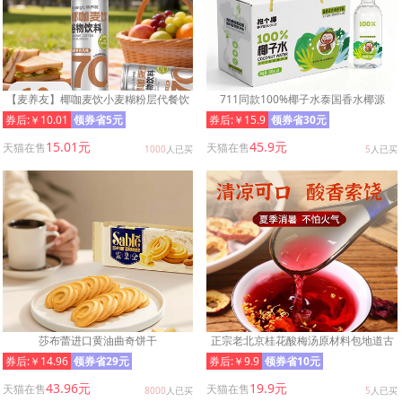
【麦养友】椰咖麦饮小麦糊粉层代餐饮
711同款100%椰子水泰国香水椰源
料学生早餐谷物食品饮品整箱
券后:￥10.01
领券省5元
券后:￥15.9
领券省30元
15.01元
45.9元
天猫在售
天猫在售
1000
人已买
5
人已买
莎布蕾进口黄油曲奇饼干
正宗老北京桂花酸梅汤原材料包地道古
法配比茶包官方旗舰店T
券后:￥14.96
领券省29元
券后:￥9.9
领券省10元
43.96元
19.9元
天猫在售
天猫在售
8000
人已买
5
人已买