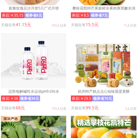
新雅玫瑰豆沙月饼5只广式月饼
攀枝花凯特芒果新鲜水果肉厚滑嫩水润
多汁当季现摘
券后:￥35.15
领券省6元
券后:￥8.5
领券省7元
41.15元
15.5元
天猫在售
天猫在售
300
人已买
15
人已买
迈胜电解碱性水运动pH9.0补水
杭州特产糕点点心知味观蛋黄酥
券后:￥38
领券省30元
券后:￥29.5
领券省70元
68元
99.5元
天猫在售
天猫在售
100
人已买
6
人已买