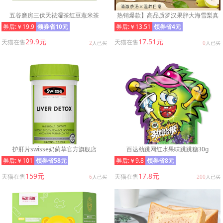
五谷磨房三伏天祛湿茶红豆薏米茶
热销爆款】高品质罗汉果胖大海雪梨真
材实料独立小包装免煮冲泡茶
券后:￥19.9
领券省10元
券后:￥13.51
领券省4元
29.9元
17.51元
天猫在售
天猫在售
2
人已买
0
人已买
护肝片swisse奶蓟草官方旗舰店
百达劲跳网红水果味跳跳糖30g
券后:￥101
领券省58元
券后:￥9.8
领券省8元
159元
17.8元
天猫在售
天猫在售
6
人已买
200
人已买