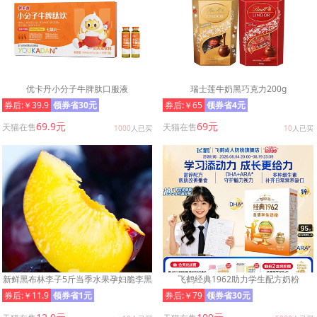
优卡丹小分子牛脾肽口服液
瑞士莲牛奶黑巧克力200g
券后:￥39.9
领券省30元
券后:￥65
领券省4元
69.9元
69元
天猫在售
天猫在售
1000
人已买
10
人已买
新鲜黑布林李子5斤当季水果孕妇脆李黑
飞鹤经典1962助力学生配方奶粉
金刚恐龙蛋黄肉黑布李整箱3
券后:￥11.9
领券省1元
券后:￥79
领券省30元