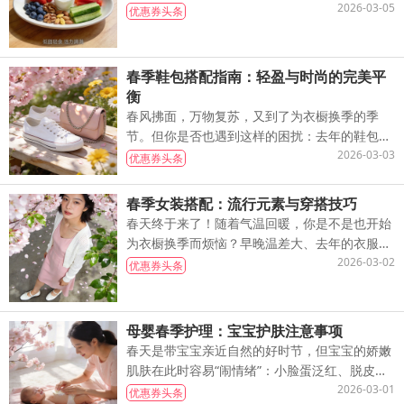
超标，还可能让春季养生的努力白费。如何在解
2026-03-05
优惠券头条
馋的同时兼顾健康？这份春季健康零食
春季鞋包搭配指南：轻盈与时尚的完美平
衡
春风拂面，万物复苏，又到了为衣橱换季的季
节。但你是否也遇到这样的困扰：去年的鞋包感
觉过时了，新买的款式不知道怎么搭配，想要时
2026-03-03
优惠券头条
尚又怕不够舒适……春季鞋包搭配确实让
春季女装搭配：流行元素与穿搭技巧
春天终于来了！随着气温回暖，你是不是也开始
为衣橱换季而烦恼？早晚温差大、去年的衣服不
想再穿、不知道今年流行什么……这些春季穿搭
2026-03-02
优惠券头条
困扰，相信很多姐妹都感同身受。别担
母婴春季护理：宝宝护肤注意事项
春天是带宝宝亲近自然的好时节，但宝宝的娇嫩
肌肤在此时容易“闹情绪”：小脸蛋泛红、脱皮，
身上冒小红疹，宝宝因瘙痒而哭闹、睡不安
2026-03-01
优惠券头条