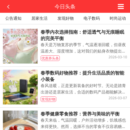
今日头条
公告通知
居家生活
发现好物
电子数码
时尚运动
春季内衣选择指南：舒适透气与无痕睡眠
的完美平衡
春天是万物复苏的季节，气温逐渐回暖，但昼夜
温差大、湿度增加，这对我们的贴身衣物提出了
新的挑战。一件合适的内衣不仅能带来全天的舒
2026-03-10
优惠券头条
适感，还能提升穿搭的精致度。今天，
春季数码好物推荐：提升生活品质的智能
小装备
春风送暖，正是更新装备的好时节。无论是踏青
出游还是居家生活，合适的数码产品都能解决你
的小烦恼，增添生活乐趣。今天为你精选几款春
2026-03-07
发现好物
季实用的数码好物，帮你轻松提升生活
春季健康零食推荐：营养与美味的平衡
春天来临，气温回暖，户外活动增多，饥饿感也
来得更快。然而，选择不当的零食不仅容易糖分