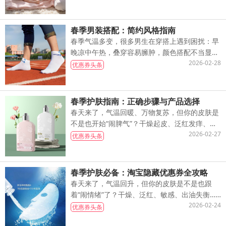
稳……这些问题让家长心疼又焦虑。一、
春季男装搭配：简约风格指南
春季气温多变，很多男生在穿搭上遇到困扰：早
晚凉中午热，叠穿容易臃肿，颜色搭配不当显廉
价。其实只要掌握“简约风格”的核心原则，就能
2026-02-28
优惠券头条
轻松穿出高级感，应对各种场合。一
春季护肤指南：正确步骤与产品选择
春天来了，气温回暖、万物复苏，但你的皮肤是
不是也开始“闹脾气”？干燥起皮、泛红发痒、突
然冒痘……这些春季皮肤问题其实很常见。今天
2026-02-27
优惠券头条
我们就来聊聊春季护肤的正确方法，
春季护肤必备：淘宝隐藏优惠券全攻略
春天来了，气温回升，但你的皮肤是不是也跟
着“闹情绪”了？干燥、泛红、敏感、出油失衡……
这些春季常见的皮肤问题，相信很多姐妹都深有
2026-02-24
优惠券头条
体会。别担心，今天我就为大家整理